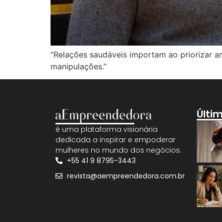
“Relações saudáveis importam ao priorizar am
manipulações.”
Últi
é uma plataforma visionária
dedicada a inspirar e empoderar
mulheres no mundo dos negócios.
+55 41 9 8795-3443
revista@aempreendedora.com.br