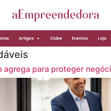
stas
Artigos
Clube
Eventos
Loja
dáveis
agrega para proteger negóci