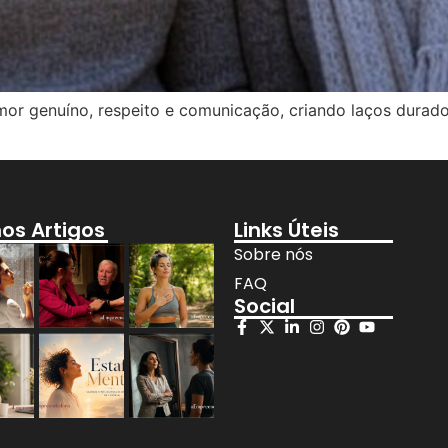
or genuíno, respeito e comunicação, criando laços duradou
mos Artigos
Links Úteis
Sobre nós
FAQ
Social