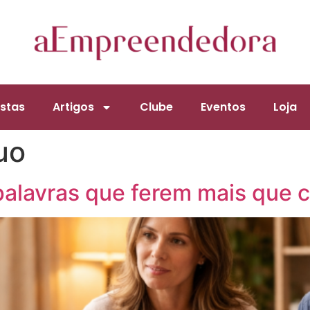
stas
Artigos
Clube
Eventos
Loja
uo
palavras que ferem mais que 