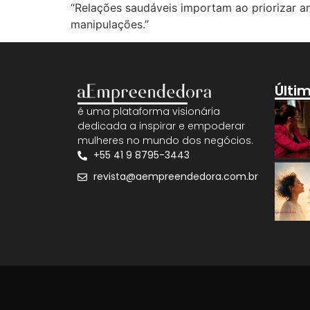
“Relações saudáveis importam ao priorizar am
manipulações.”
Últi
é uma plataforma visionária
dedicada a inspirar e empoderar
mulheres no mundo dos negócios.
+55 41 9 8795-3443
revista@aempreendedora.com.br