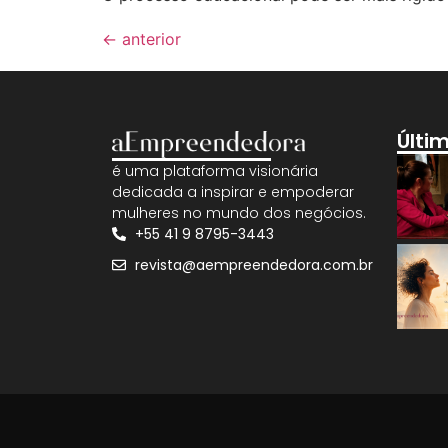
←
anterior
Últi
é uma plataforma visionária
dedicada a inspirar e empoderar
mulheres no mundo dos negócios.
+55 41 9 8795-3443
revista@aempreendedora.com.br