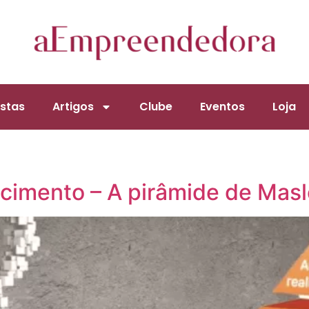
stas
Artigos
Clube
Eventos
Loja
cimento – A pirâmide de Mas