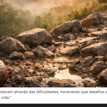
rescem através das dificuldades, mostrando que desafios 
 vida.”