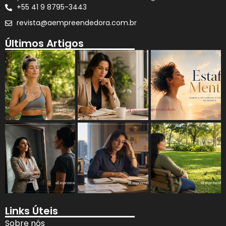
+55 41 9 8795-3443
revista@aempreendedora.com.br
Últimos Artigos
Links Úteis
Sobre nós