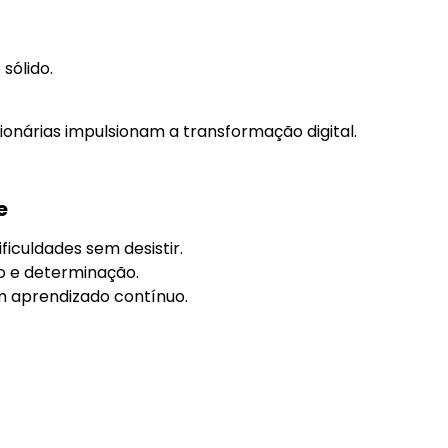
sólido.
onárias impulsionam a transformação digital.
e
iculdades sem desistir.
o e determinação.
m aprendizado contínuo.