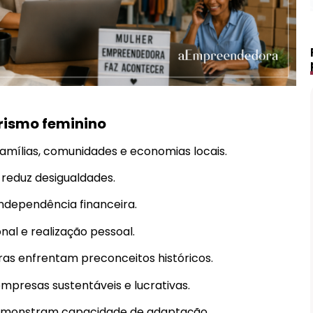
rismo feminino
mílias, comunidades e economias locais.
 reduz desigualdades.
dependência financeira.
nal e realização pessoal.
s enfrentam preconceitos históricos.
presas sustentáveis e lucrativas.
Lápis de Sobrancelha Líquido à
emonstram capacidade de adaptação