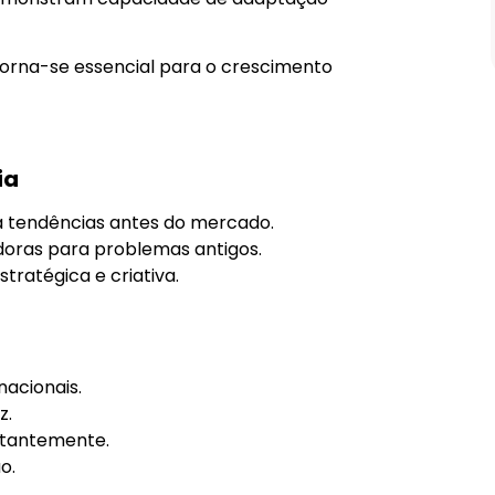
Prova D’água de 5 Cores – Longa
Duração
Comprar
orna-se essencial para o crescimento
ia
ca tendências antes do mercado.
doras para problemas antigos.
tratégica e criativa.
nacionais.
z.
stantemente.
o.