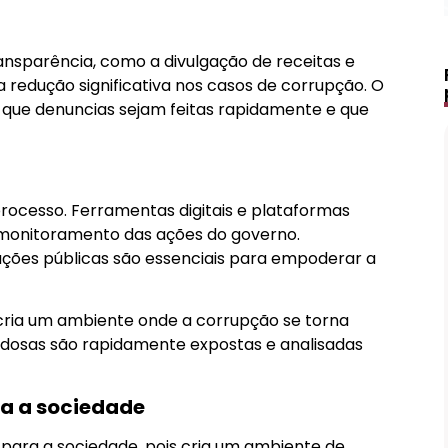
nsparência, como a divulgação de receitas e
edução significativa nos casos de corrupção. O
que denuncias sejam feitas rapidamente e que
rocesso. Ferramentas digitais e plataformas
o monitoramento das ações do governo.
mações públicas são essenciais para empoderar a
 cria um ambiente onde a corrupção se torna
duvidosas são rapidamente expostas e analisadas
ra a sociedade
Lápis de Sobrancelha Líquido à
 para a sociedade, pois cria um ambiente de