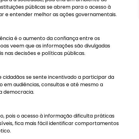
Prova D’água de 5 Cores – Longa
Duração
nstituições públicas se abrem para o acesso à
r e entender melhor as ações governamentais.
Comprar
ência é o aumento da confiança entre os
soas veem que as informações são divulgadas
 nas decisões e políticas públicas.
cidadãos se sente incentivado a participar da
ação em audiências, consultas e até mesmo a
 a democracia.
o, pois o acesso à informação dificulta práticas
isíveis, fica mais fácil identificar comportamentos
tico.