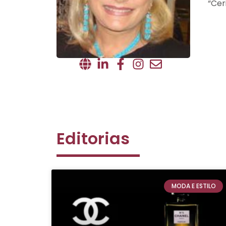
“Cer
Editorias
MODA E ESTILO