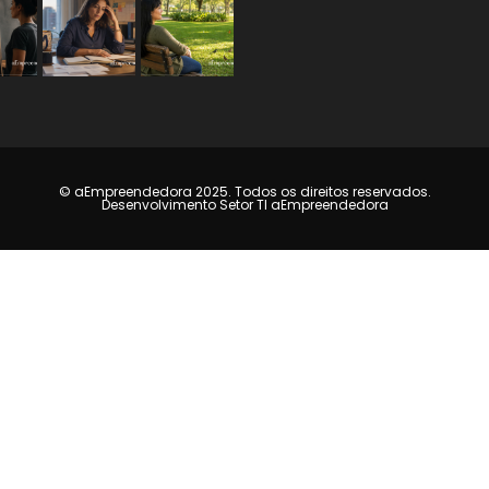
© aEmpreendedora 2025. Todos os direitos reservados.
Desenvolvimento Setor TI aEmpreendedora