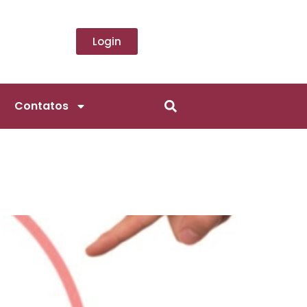
Login
Contatos