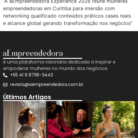
“A aEmpreendedora Experience 2026 reúne mulheres
empreendedoras em Curitiba para imersão com
networking qualificado conteúdos práticos cases reais
e alcance global gerando transformação nos negócios”
é uma plataforma visionária dedicada a inspirar e
empoderar mulheres no mundo dos negócios.
+55 41 9 8795-3443
revista@aempreendedora.com.br
Últimos Artigos