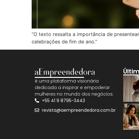
“O texto ressalta a importância de presentea
celebrações de fim de ano.”
Últi
é uma plataforma visionária
dedicada a inspirar e empoderar
mulheres no mundo dos negócios.
+55 41 9 8795-3443
revista@aempreendedora.com.br