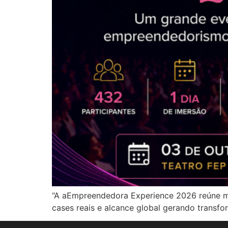
“A aEmpreendedora Experience 2026 reúne mu
cases reais e alcance global gerando transf