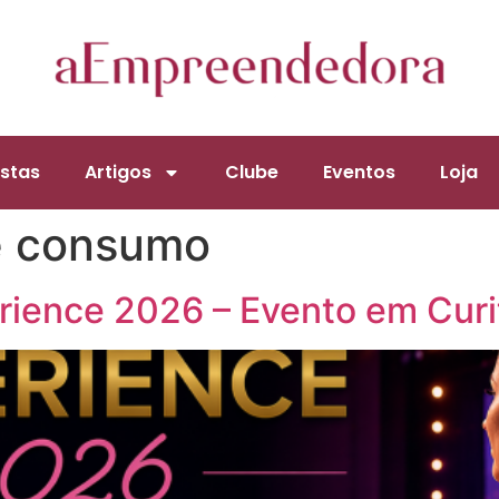
stas
Artigos
Clube
Eventos
Loja
e consumo
ience 2026 – Evento em Curi