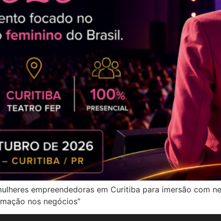
lheres empreendedoras em Curitiba para imersão com net
ormação nos negócios”