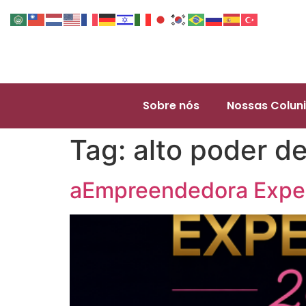
Sobre nós
Nossas Coluni
Tag:
alto poder d
aEmpreendedora Exper