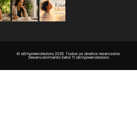
© aEmpreendedora 2025. Todos os direitos reservados.
Desenvolvimento Setor TI aEmpreendedora