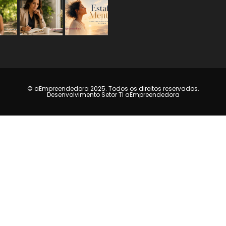
© aEmpreendedora 2025. Todos os direitos reservados.
Desenvolvimento Setor TI aEmpreendedora