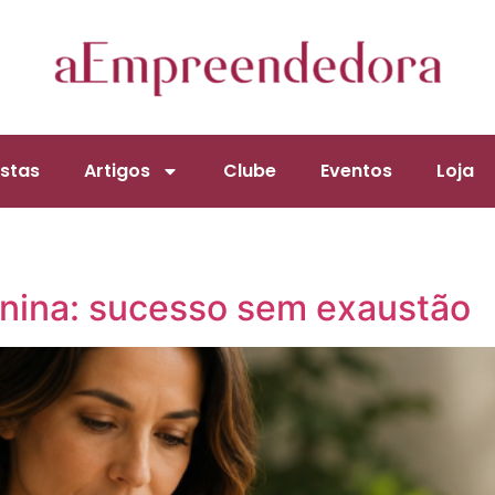
stas
Artigos
Clube
Eventos
Loja
nina: sucesso sem exaustão