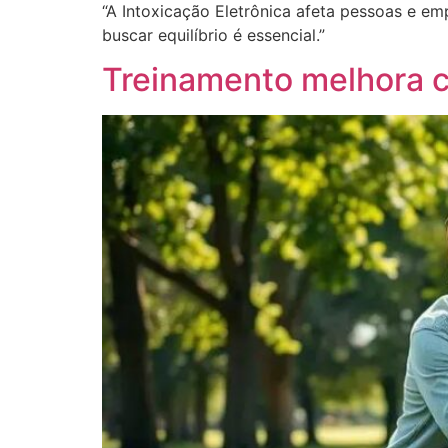
“A Intoxicação Eletrônica afeta pessoas e em
buscar equilíbrio é essencial.”
Treinamento melhora c