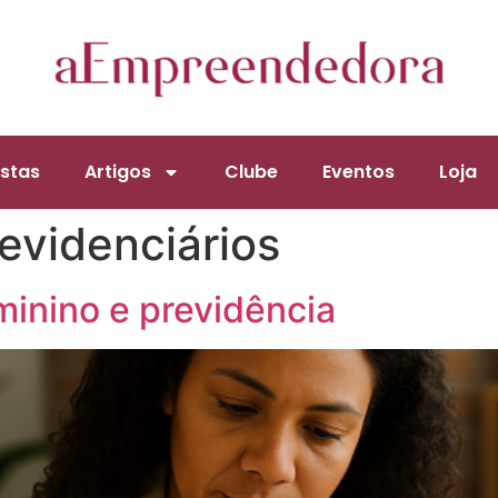
stas
Artigos
Clube
Eventos
Loja
evidenciários
inino e previdência