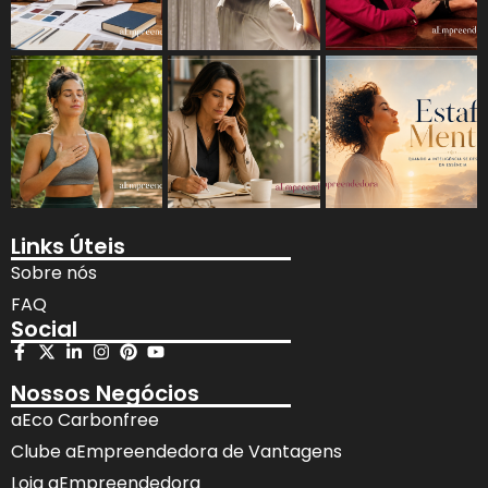
Links Úteis
Sobre nós
FAQ
Social
Nossos Negócios
aEco Carbonfree
Clube aEmpreendedora de Vantagens
Loja aEmpreendedora