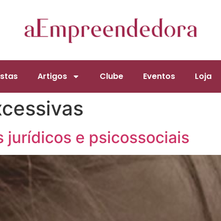
stas
Artigos
Clube
Eventos
Loja
xcessivas
 jurídicos e psicossociais