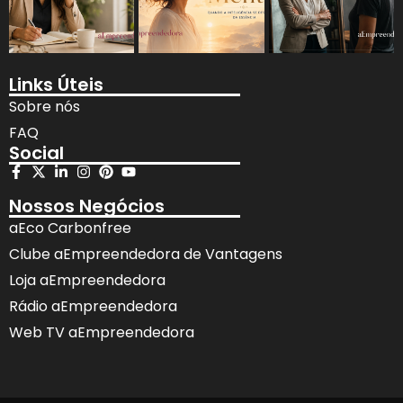
Links Úteis
Sobre nós
FAQ
Social
Nossos Negócios
aEco Carbonfree
Clube aEmpreendedora de Vantagens
Loja aEmpreendedora
Rádio aEmpreendedora
Web TV aEmpreendedora