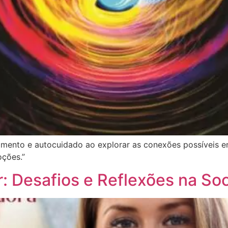
mento e autocuidado ao explorar as conexões possíveis e
oções.”
: Desafios e Reflexões na So