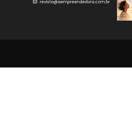
revista@aempreendedora.com.br