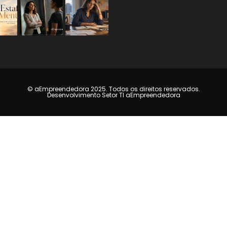
© aEmpreendedora 2025. Todos os direitos reservados.
Desenvolvimento Setor TI aEmpreendedora