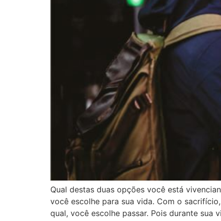
Qual destas duas opções você está vivencian
você escolhe para sua vida. Com o sacrifício
qual, você escolhe passar. Pois durante sua v