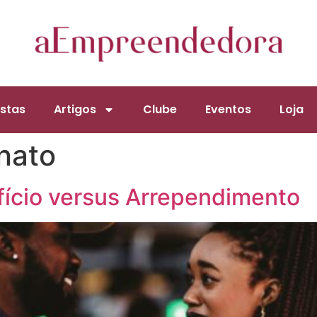
stas
Artigos
Clube
Eventos
Loja
nato
fício versus Arrependimento