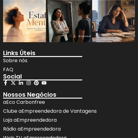
Links Úteis
Sobre nós
FAQ
Social
Nossos Negócios
aEco Carbonfree
Clube aEmpreendedora de Vantagens
Loja aEmpreendedora
Rádio aEmpreendedora
Web TV aEmpreendedora