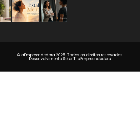
© aEmpreendedora 2025. Todos os direitos reservados.
Desenvolvimento Setor TI aEmpreendedora