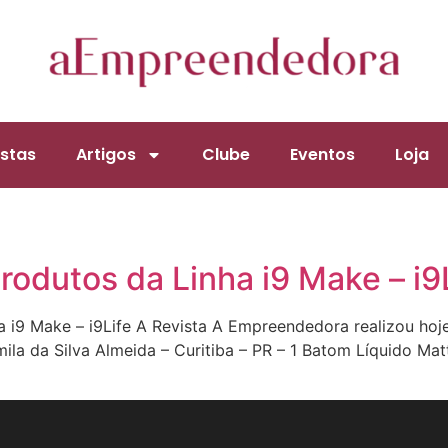
stas
Artigos
Clube
Eventos
Loja
rodutos da Linha i9 Make – i9
a i9 Make – i9Life A Revista A Empreendedora realizou hoj
ila da Silva Almeida – Curitiba – PR – 1 Batom Líquido Mat