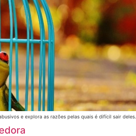
sivos e explora as razões pelas quais é difícil sair deles.
edora