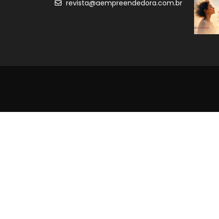
revista@aempreendedora.com.br