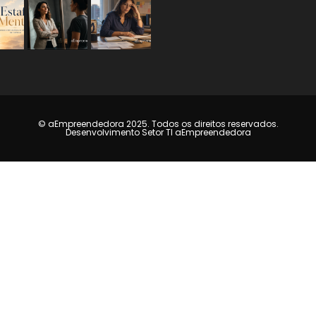
© aEmpreendedora 2025. Todos os direitos reservados.
Desenvolvimento Setor TI aEmpreendedora