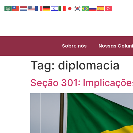
Sobre nós
Nossas Coluni
Tag:
diplomacia
Seção 301: Implicaçõe