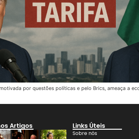
motivada por questões políticas e pelo Brics, ameaça a eco
mos Artigos
Links Úteis
Sobre nós