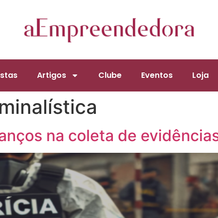
stas
Artigos
Clube
Eventos
Loja
minalística
anços na coleta de evidência