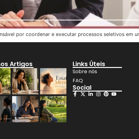
onsável por coordenar e executar processos seletivos em 
mos Artigos
Links Úteis
Sobre nós
FAQ
Social