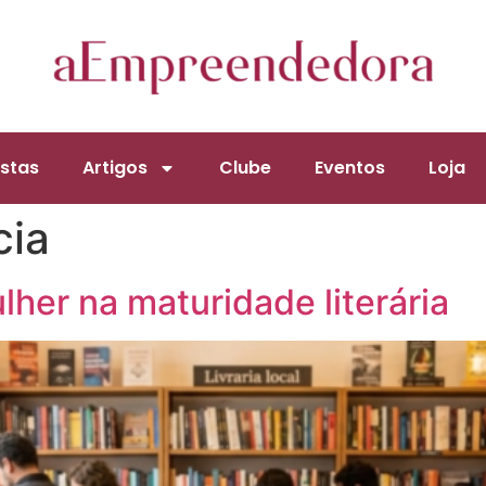
stas
Artigos
Clube
Eventos
Loja
cia
lher na maturidade literária