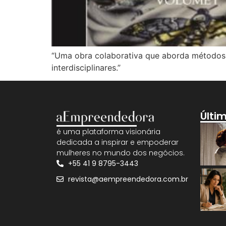
“Uma obra colaborativa que aborda métodos 
interdisciplinares.”
Últi
é uma plataforma visionária
dedicada a inspirar e empoderar
mulheres no mundo dos negócios.
+55 41 9 8795-3443
revista@aempreendedora.com.br