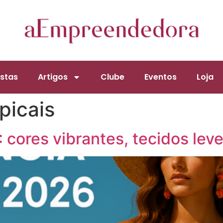
stas
Artigos
Clube
Eventos
Loja
picais
cores vibrantes, tecidos leve