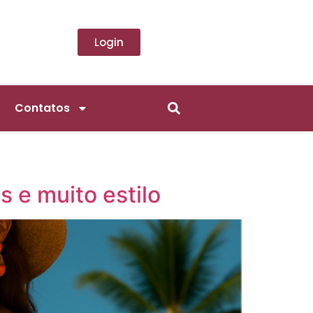
Login
Contatos
s e muito estilo