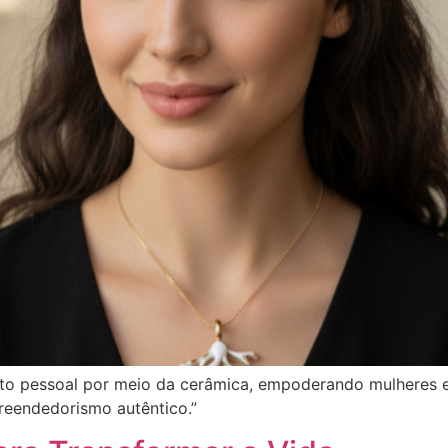
ito pessoal por meio da cerâmica, empoderando mulheres em
reendedorismo autêntico.”