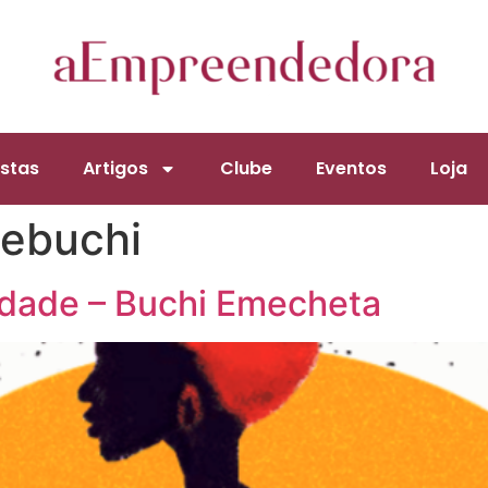
stas
Artigos
Clube
Eventos
Loja
yebuchi
idade – Buchi Emecheta