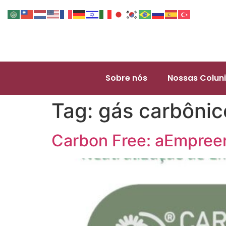
Sobre nós
Nossas Coluni
Tag:
gás carbônic
Carbon Free: aEmpree