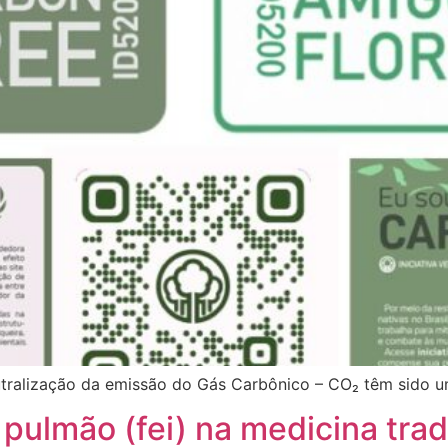
eutralização da emissão do Gás Carbônico – CO₂ têm sido
 pulmão (fei) na medicina trad