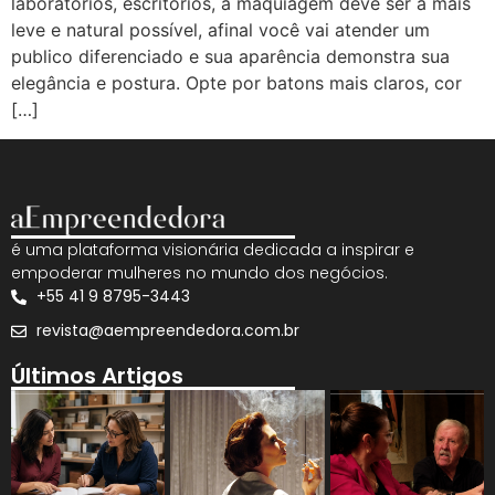
laboratórios, escritórios, a maquiagem deve ser a mais
leve e natural possível, afinal você vai atender um
publico diferenciado e sua aparência demonstra sua
elegância e postura. Opte por batons mais claros, cor
[…]
é uma plataforma visionária dedicada a inspirar e
empoderar mulheres no mundo dos negócios.
+55 41 9 8795-3443
revista@aempreendedora.com.br
Últimos Artigos