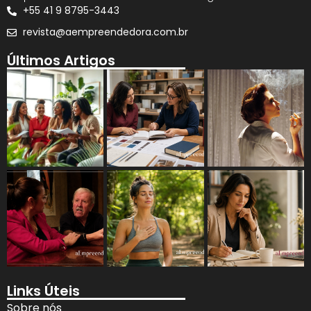
+55 41 9 8795-3443
revista@aempreendedora.com.br
Últimos Artigos
Links Úteis
Sobre nós