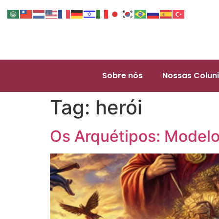
Sobre nós
Nossas Coluni
Tag:
herói
Os Arquétipos: Modelo