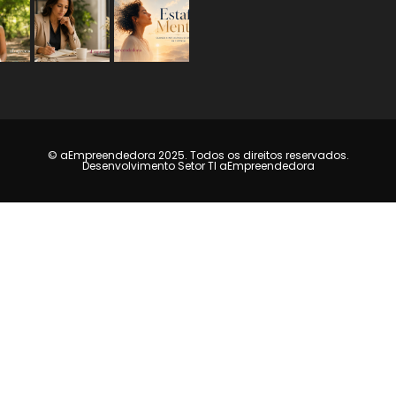
© aEmpreendedora 2025. Todos os direitos reservados.
Desenvolvimento Setor TI aEmpreendedora