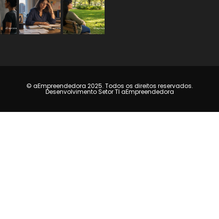
© aEmpreendedora 2025. Todos os direitos reservados.
Desenvolvimento Setor TI aEmpreendedora