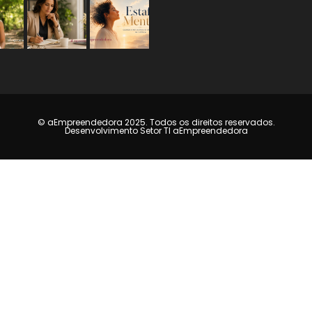
© aEmpreendedora 2025. Todos os direitos reservados.
Desenvolvimento Setor TI aEmpreendedora