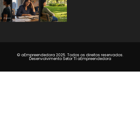
© aEmpreendedora 2025. Todos os direitos reservados.
Desenvolvimento Setor TI aEmpreendedora