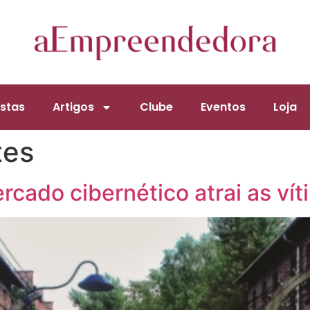
stas
Artigos
Clube
Eventos
Loja
tes
rcado cibernético atrai as vít