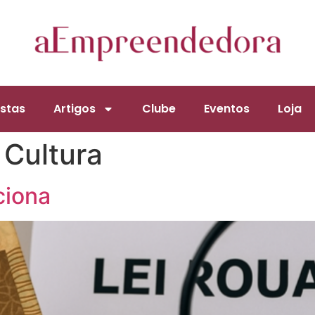
stas
Artigos
Clube
Eventos
Loja
 Cultura
ciona