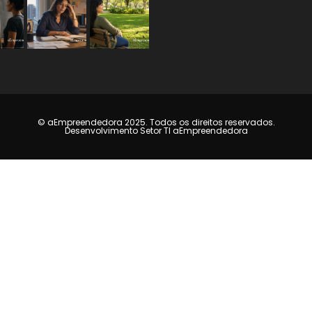
© aEmpreendedora 2025. Todos os direitos reservados.
Desenvolvimento Setor TI aEmpreendedora