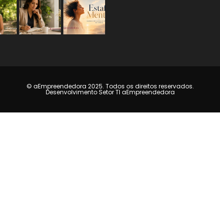
© aEmpreendedora 2025. Todos os direitos reservados.
Desenvolvimento Setor TI aEmpreendedora