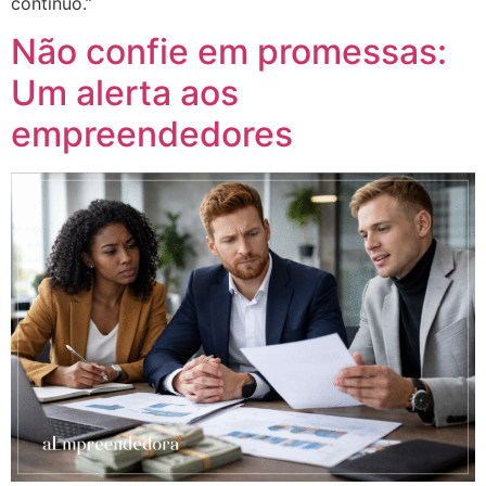
contínuo.”
Não confie em promessas:
Um alerta aos
empreendedores