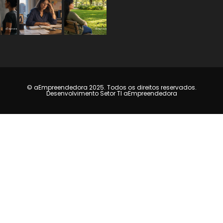
© aEmpreendedora 2025. Todos os direitos reservados.
Desenvolvimento Setor TI aEmpreendedora