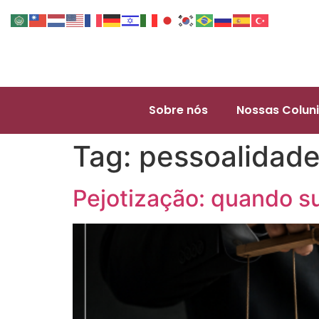
Sobre nós
Nossas Coluni
Tag:
pessoalidad
Pejotização: quando s