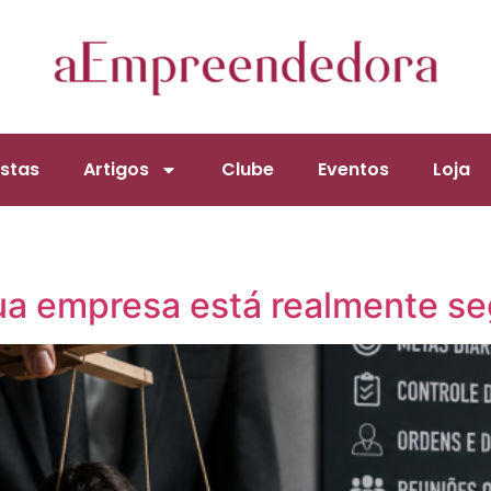
stas
Artigos
Clube
Eventos
Loja
e
ua empresa está realmente s